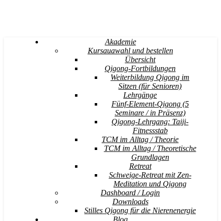
Akademie
Kursauawahl und bestellen
Übersicht
Qigong-Fortbildungen
Weiterbildung Qigong im
Sitzen (für Senioren)
Lehrgänge
Fünf-Element-Qigong (5
Seminare / in Präsenz)
Qigong-Lehrgang: Taiji-
Fitnessstab
TCM im Alltag / Theorie
TCM im Alltag / Theoretische
Grundlagen
Retreat
Schweige-Retreat mit Zen-
Meditation und Qigong
Dashboard / Login
Downloads
Stilles Qigong für die Nierenenergie
Blog