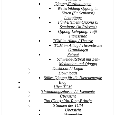
Qigong-Fortbildungen
Weiterbildung Qigong im
Sitzen (für Senioren)
Lehrgänge
Fünf-Element-Qigong (5
Seminare / in Präsenz)
Qigong-Lehrgang: Taiji-
Fitnessstab
TCM im Alltag / Theorie
TCM im Alltag / Theoretische
Grundlagen
Retreat
Schweige-Retreat mit Zen-
Meditation und Qigong
Dashboard / Login
Downloads
Stilles Qigong für die Nierenenergie
Blog
Über TCM
5 Wandlungsphasen / 5 Elemente
Übersicht
Tao (Dao) / Yin-Yang-Prinzip
5 Säulen der TCM
Übersicht
Akupunktur