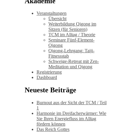
Akademie
Veranstaltungen
Übersicht
Weiterbildung Qigong im
Sitzen (für Senioren)
TCM im Alltag / Theorie
Seminare Fünf-Element-
Qigong
Qigong-Lehrgang: Taiji-
Fitnessstab
Schweige-Retreat mit Zen-
Meditation und Qigong
Registrierung
Dashboard
Neueste Beiträge
Burnout aus der Sicht der TCM / Teil
1
Harmonie im Dreifacherwärmer: Wie
Sie Ihren Energiefluss im Alltag
fördern können
Das Reich Gottes