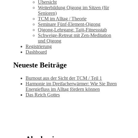
Übersicht
Weiterbildung Qigong im Sitzen (für
Senioren)
TCM im Alltag / Theorie
Seminare Fünf-Element-Qigong
Qigong-Lehrgang: Taiji-Fitnessstab
Schweige-Retreat mit Zen-Meditation
und Qigong
Registrierung
Dashboard
Neueste Beiträge
Burnout aus der Sicht der TCM / Teil 1
Harmonie im Dreifacherwärmer: Wie Sie Ihren
Energiefluss im Alltag fördern können
Das Reich Gottes