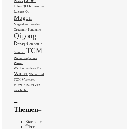
Leber
Wortes
Leber-Qi
Linsensuppe
Lungen-Qi
Magen
Magenbeschwerden
Organuhr
Pandemie
Qigong
Rezept
Smoothie
TCM
Sommer
Waandlungsphase
Wasser
Wandlungsphase Erde
Winter
Winter und
TCM
Winterzeit
Wurzel-Chakra
Zen-
Geschichte
–
Themen–
Startseite
Über