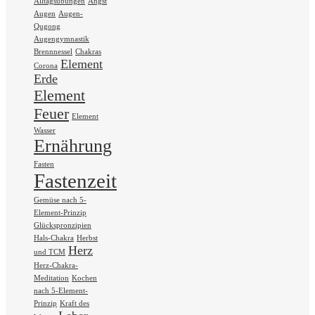
Alltagsübungen
Angst
Augen
Augen-
Qugong
Augengymnastik
Brennnessel
Chakras
Element
Corona
Erde
Element
Feuer
Element
Wasser
Ernährung
Fasten
Fastenzeit
Gemüse nach 5-
Element-Prinzip
Glückspronzipien
Hals-Chakra
Herbst
Herz
und TCM
Herz-Chakra-
Meditation
Kochen
nach 5-Element-
Prinzip
Kraft des