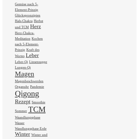
Gemüse nach 5-
Element-Prinzip
Glückspronzipien
Hals-Chakra
Herbst
Herz
und TCM
Herz-Chakra-
Meditation
Kochen
nach 5-Element-
Prinzip
Kraft des
Leber
Wortes
Leber-Qi
Linsensuppe
Lungen-Qi
Magen
Magenbeschwerden
Organuhr
Pandemie
Qigong
Rezept
Smoothie
TCM
Sommer
Waandlungsphase
Wasser
Wandlungsphase Erde
Winter
Winter und