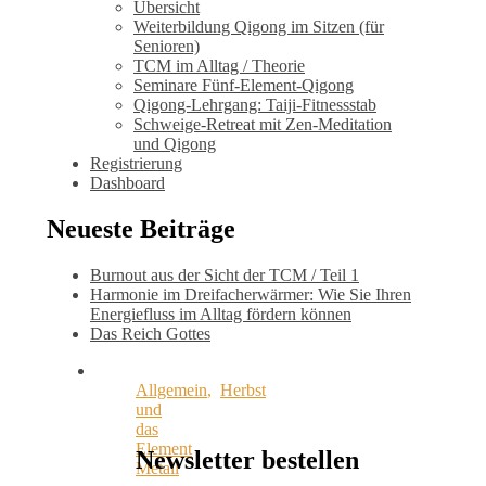
Übersicht
Weiterbildung Qigong im Sitzen (für
Senioren)
TCM im Alltag / Theorie
Seminare Fünf-Element-Qigong
Qigong-Lehrgang: Taiji-Fitnessstab
Schweige-Retreat mit Zen-Meditation
und Qigong
Registrierung
Dashboard
Neueste Beiträge
Burnout aus der Sicht der TCM / Teil 1
Harmonie im Dreifacherwärmer: Wie Sie Ihren
Energiefluss im Alltag fördern können
Das Reich Gottes
Allgemein
,
Herbst
und
das
Element
Newsletter bestellen
Metall