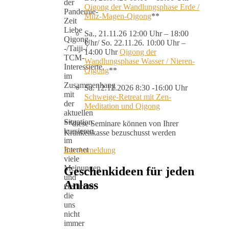
der
Qigong der Wandlungsphase Erde /
Pandemie-
Milz-Magen-Qigong
**
Zeit
Liebe
Sa., 21.11.26 12:00 Uhr – 18:00
Qigong
Uhr/ So. 22.11.26. 10:00 Uhr –
-/Taiji-/
14:00 Uhr
Qigong der
TCM-
Wandlungsphase Wasser / Nieren-
Interessierte,
Qigong
**
im
Zusammenhang
Sa. 12.12.2026 8:30 -16:00 Uhr
mit
Schweige-Retreat mit Zen-
der
Meditation und Qigong
aktuellen
Situation
**diese Seminare können von Ihrer
kursieren
Krankenkasse bezuschusst werden
im
Internet
Zur Anmeldung
viele
Meinungen
Geschenkideen für jeden
und
Anlass
Gerüchte,
die
uns
nicht
immer