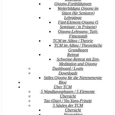
Qigong-Fortbildungen
Weiterbildung Qigong im
Sitzen (für Senioren)
Lehrgänge
Fünf-Element-Qigong (5
Seminare / in Präsenz)
Qigong-Lehrgang: Taiji-
Fitnessstab
TCM im Alltag / Theorie
TCM im Alltag / Theoretische
Grundlagen
Retreat
Schweige-Retreat mit Zen-
Meditation und Qigong
Dashboard / Login
Downloads
Stilles Qigong für die Nierenenergie
Blog
Über TCM
5 Wandlungsphasen / 5 Elemente
Übersicht
Tao (Dao) / Yin-Yang-Prinzip
5 Säulen der TCM
Übersicht
Akupunktur