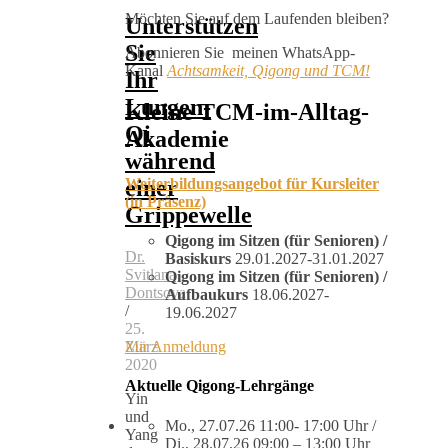
Möchten Sie auf dem Laufenden bleiben?
Unterstützen
Sie
Abonnieren Sie meinen WhatsApp-
Kanal
Achtsamkeit, Qigong und TCM!
Ihr
Lungen-
Kleine TCM-im-Alltag-
Qi
Akademie
während
einer
Weiterbildungsangebot für Kursleiter
(in Präsenz)
Grippewelle
Qigong im Sitzen (für Senioren) /
Dr.
Basiskurs
29.01.2027-31.01.2027
Svitlana
Qigong im Sitzen (für Senioren) /
Dontsova
Aufbaukurs
18.06.2027-
/
19.06.2027
25.
Zur Anmeldung
März
2020
Aktuelle Qigong-Lehrgänge
Yin
und
Mo., 27.07.26 11:00- 17:00 Uhr /
Yang
Di., 28.07.26 09:00 – 13:00 Uhr