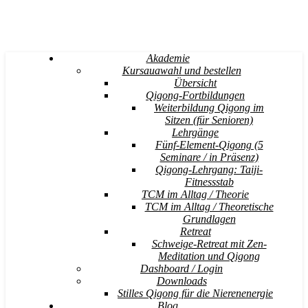
Akademie
Kursauawahl und bestellen
Übersicht
Qigong-Fortbildungen
Weiterbildung Qigong im
Sitzen (für Senioren)
Lehrgänge
Fünf-Element-Qigong (5
Seminare / in Präsenz)
Qigong-Lehrgang: Taiji-
Fitnessstab
TCM im Alltag / Theorie
TCM im Alltag / Theoretische
Grundlagen
Retreat
Schweige-Retreat mit Zen-
Meditation und Qigong
Dashboard / Login
Downloads
Stilles Qigong für die Nierenenergie
Blog