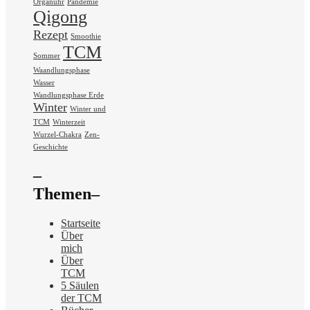
Organuhr
Pandemie
Qigong
Rezept
Smoothie
TCM
Sommer
Waandlungsphase
Wasser
Wandlungsphase Erde
Winter
Winter und
TCM
Winterzeit
Wurzel-Chakra
Zen-
Geschichte
–
Themen–
Startseite
Über
mich
Über
TCM
5 Säulen
der TCM