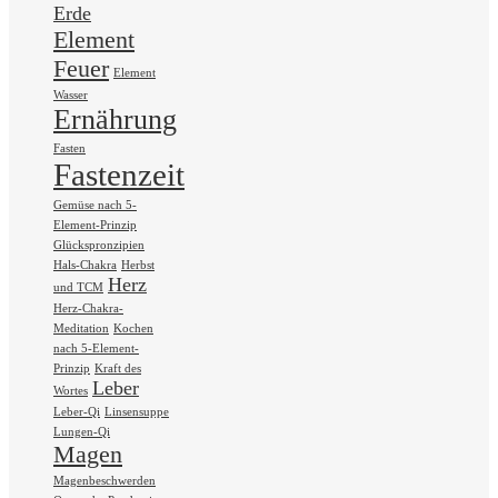
Erde
Element
Feuer
Element
Wasser
Ernährung
Fasten
Fastenzeit
Gemüse nach 5-
Element-Prinzip
Glückspronzipien
Hals-Chakra
Herbst
Herz
und TCM
Herz-Chakra-
Meditation
Kochen
nach 5-Element-
Prinzip
Kraft des
Leber
Wortes
Leber-Qi
Linsensuppe
Lungen-Qi
Magen
Magenbeschwerden