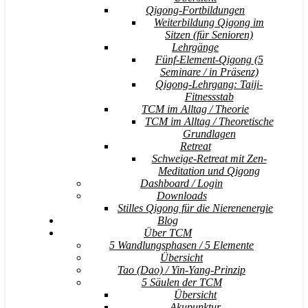
Qigong-Fortbildungen
Weiterbildung Qigong im
Sitzen (für Senioren)
Lehrgänge
Fünf-Element-Qigong (5
Seminare / in Präsenz)
Qigong-Lehrgang: Taiji-
Fitnessstab
TCM im Alltag / Theorie
TCM im Alltag / Theoretische
Grundlagen
Retreat
Schweige-Retreat mit Zen-
Meditation und Qigong
Dashboard / Login
Downloads
Stilles Qigong für die Nierenenergie
Blog
Über TCM
5 Wandlungsphasen / 5 Elemente
Übersicht
Tao (Dao) / Yin-Yang-Prinzip
5 Säulen der TCM
Übersicht
Akupunktur