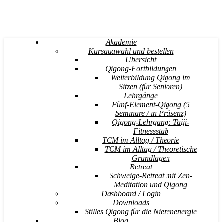
Akademie
Kursauawahl und bestellen
Übersicht
Qigong-Fortbildungen
Weiterbildung Qigong im
Sitzen (für Senioren)
Lehrgänge
Fünf-Element-Qigong (5
Seminare / in Präsenz)
Qigong-Lehrgang: Taiji-
Fitnessstab
TCM im Alltag / Theorie
TCM im Alltag / Theoretische
Grundlagen
Retreat
Schweige-Retreat mit Zen-
Meditation und Qigong
Dashboard / Login
Downloads
Stilles Qigong für die Nierenenergie
Blog