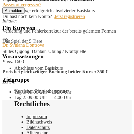
Passwort vergessen?
Voraussetzung
: erfolgreich absolvierter Basiskurs
Anmelden
Du hast noch kein Konto?
Jetzt registrieren
Inhalte
:
Ein Kurs von
Vertiefung und Fehlerkorrektur der bereits gelernten Formen
DS
Das Spiel der 5 Tiere
Dr. Svitlana Dontsova
Stilles Qigong: Dantain-Übung / Kraftquelle
Voraussetzungen
Preis
: 160 €
Abschluss vom Basiskurs
Preis bei gleichzeitiger Buchung beider Kurse: 350 €
Zielgruppe
Zeiten
:
Kursleiter, Physiotherapeuten
Tag 1: 09:00 Uhr – 15:00 Uhr
Tag 2: 09:00 Uhr – 14:00 Uhr
Rechtliches
Impressum
Bildnachweis
Datenschutz
Allgemeine