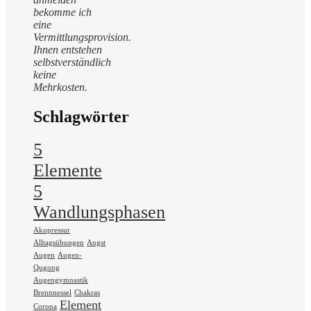
bekomme ich
eine
Vermittlungsprovision.
Ihnen entstehen
selbstverständlich
keine
Mehrkosten.
Schlagwörter
5
Elemente
5
Wandlungsphasen
Akupressur
Alltagsübungen
Angst
Augen
Augen-
Qugong
Augengymnastik
Brennnessel
Chakras
Element
Corona