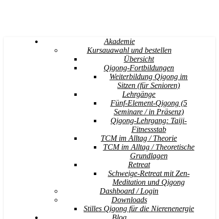
Akademie
Kursauawahl und bestellen
Übersicht
Qigong-Fortbildungen
Weiterbildung Qigong im
Sitzen (für Senioren)
Lehrgänge
Fünf-Element-Qigong (5
Seminare / in Präsenz)
Qigong-Lehrgang: Taiji-
Fitnessstab
TCM im Alltag / Theorie
TCM im Alltag / Theoretische
Grundlagen
Retreat
Schweige-Retreat mit Zen-
Meditation und Qigong
Dashboard / Login
Downloads
Stilles Qigong für die Nierenenergie
Blog