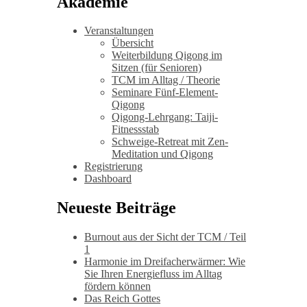
Akademie
Veranstaltungen
Übersicht
Weiterbildung Qigong im
Sitzen (für Senioren)
TCM im Alltag / Theorie
Seminare Fünf-Element-
Qigong
Qigong-Lehrgang: Taiji-
Fitnessstab
Schweige-Retreat mit Zen-
Meditation und Qigong
Registrierung
Dashboard
Neueste Beiträge
Burnout aus der Sicht der TCM / Teil
1
Harmonie im Dreifacherwärmer: Wie
Sie Ihren Energiefluss im Alltag
fördern können
Das Reich Gottes