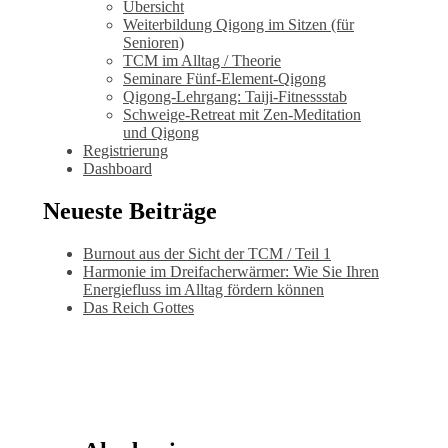
Übersicht
Weiterbildung Qigong im Sitzen (für
Senioren)
TCM im Alltag / Theorie
Seminare Fünf-Element-Qigong
Qigong-Lehrgang: Taiji-Fitnessstab
Schweige-Retreat mit Zen-Meditation
und Qigong
Registrierung
Dashboard
Neueste Beiträge
Burnout aus der Sicht der TCM / Teil 1
Harmonie im Dreifacherwärmer: Wie Sie Ihren
Energiefluss im Alltag fördern können
Das Reich Gottes