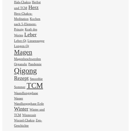
Hals-Chakra
Herbst
Herz
und TCM
Herz-Chakra-
Meditation
Kochen
nach 5-Element-
Prinzip
Kraft des
Leber
Wortes
Leber-Qi
Linsensuppe
Lungen-Qi
Magen
Magenbeschwerden
Organuhr
Pandemie
Qigong
Rezept
Smoothie
TCM
Sommer
Waandlungsphase
Wasser
Wandlungsphase Erde
Winter
Winter und
TCM
Winterzeit
Wurzel-Chakra
Zen-
Geschichte