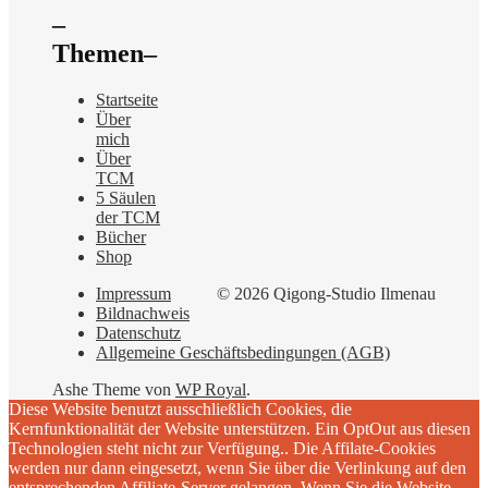
–
Themen–
Startseite
Über
mich
Über
TCM
5 Säulen
der TCM
Bücher
Shop
Impressum
© 2026 Qigong-Studio Ilmenau
Bildnachweis
Datenschutz
Allgemeine Geschäftsbedingungen (AGB)
Ashe Theme von
WP Royal
.
Diese Website benutzt ausschließlich Cookies, die
Kernfunktionalität der Website unterstützen. Ein OptOut aus diesen
Technologien steht nicht zur Verfügung.. Die Affilate-Cookies
werden nur dann eingesetzt, wenn Sie über die Verlinkung auf den
entsprechenden Affiliate-Server gelangen. Wenn Sie die Website