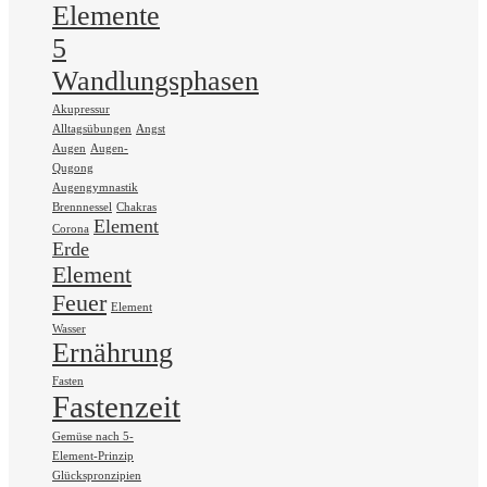
Elemente
5
Wandlungsphasen
Akupressur
Alltagsübungen
Angst
Augen
Augen-
Qugong
Augengymnastik
Brennnessel
Chakras
Element
Corona
Erde
Element
Feuer
Element
Wasser
Ernährung
Fasten
Fastenzeit
Gemüse nach 5-
Element-Prinzip
Glückspronzipien