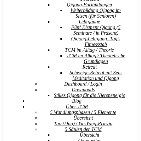
Qigong-Fortbildungen
Weiterbildung Qigong im
Sitzen (für Senioren)
Lehrgänge
Fünf-Element-Qigong (5
Seminare / in Präsenz)
Qigong-Lehrgang: Taiji-
Fitnessstab
TCM im Alltag / Theorie
TCM im Alltag / Theoretische
Grundlagen
Retreat
Schweige-Retreat mit Zen-
Meditation und Qigong
Dashboard / Login
Downloads
Stilles Qigong für die Nierenenergie
Blog
Über TCM
5 Wandlungsphasen / 5 Elemente
Übersicht
Tao (Dao) / Yin-Yang-Prinzip
5 Säulen der TCM
Übersicht
Akupunktur