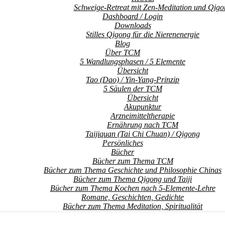
Schweige-Retreat mit Zen-Meditation und Qigo
Dashboard / Login
Downloads
Stilles Qigong für die Nierenenergie
Blog
Über TCM
5 Wandlungsphasen / 5 Elemente
Übersicht
Tao (Dao) / Yin-Yang-Prinzip
5 Säulen der TCM
Übersicht
Akupunktur
Arzneimitteltherapie
Ernährung nach TCM
Taijiquan (Tai Chi Chuan) / Qigong
Persönliches
Bücher
Bücher zum Thema TCM
Bücher zum Thema Geschichte und Philosophie Chinas
Bücher zum Thema Qigong und Taiji
Bücher zum Thema Kochen nach 5-Elemente-Lehre
Romane, Geschichten, Gedichte
Bücher zum Thema Meditation, Spiritualität