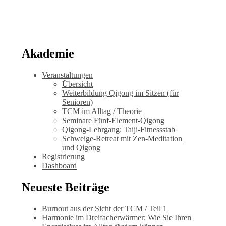
Akademie
Veranstaltungen
Übersicht
Weiterbildung Qigong im Sitzen (für
Senioren)
TCM im Alltag / Theorie
Seminare Fünf-Element-Qigong
Qigong-Lehrgang: Taiji-Fitnessstab
Schweige-Retreat mit Zen-Meditation
und Qigong
Registrierung
Dashboard
Neueste Beiträge
Burnout aus der Sicht der TCM / Teil 1
Harmonie im Dreifacherwärmer: Wie Sie Ihren