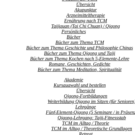
Übersicht
Akupunktur
Arzneimitteltherapie
Ernährung nach TCM
Taijiquan (Tai Chi Chuan) / Qigong
Persönliches
Bücher
Bücher zum Thema TCM
Bücher zum Thema Geschichte und Philosophie Chinas
Bücher zum Thema Qigong und Taiji
Bücher zum Thema Kochen nach 5-Elemente-Lehre
Romane, Geschichten, Gedichte
Bücher zum Thema Meditation, Spiritualität
Akademie
Kursauawahl und bestellen
Übersicht
Qigong-Fortbildungen
Weiterbildung Qigong im Sitzen (für Senioren
Lehrgänge
Fünf-Element-Qigong (5 Seminare / in Präsen
Qigong-Lehrgang: Taiji-Fitnessstab
TCM im Alltag / Theorie
TCM im Alltag / Theoretische Grundlagen
Retreat