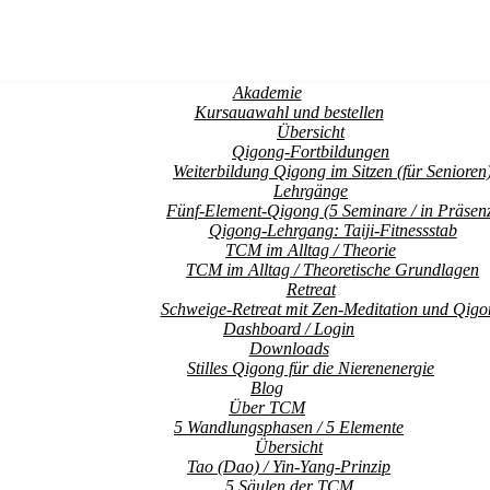
Akademie
Kursauawahl und bestellen
Übersicht
Qigong-Fortbildungen
Weiterbildung Qigong im Sitzen (für Senioren
Lehrgänge
Fünf-Element-Qigong (5 Seminare / in Präsen
Qigong-Lehrgang: Taiji-Fitnessstab
TCM im Alltag / Theorie
TCM im Alltag / Theoretische Grundlagen
Retreat
Schweige-Retreat mit Zen-Meditation und Qigo
Dashboard / Login
Downloads
Stilles Qigong für die Nierenenergie
Blog
Über TCM
5 Wandlungsphasen / 5 Elemente
Übersicht
Tao (Dao) / Yin-Yang-Prinzip
5 Säulen der TCM