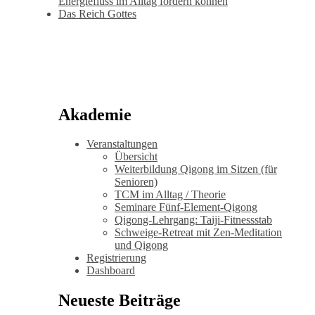
Energiefluss im Alltag fördern können
Das Reich Gottes
Akademie
Veranstaltungen
Übersicht
Weiterbildung Qigong im Sitzen (für
Senioren)
TCM im Alltag / Theorie
Seminare Fünf-Element-Qigong
Qigong-Lehrgang: Taiji-Fitnessstab
Schweige-Retreat mit Zen-Meditation
und Qigong
Registrierung
Dashboard
Neueste Beiträge