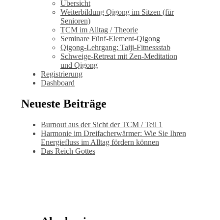
Übersicht
Weiterbildung Qigong im Sitzen (für
Senioren)
TCM im Alltag / Theorie
Seminare Fünf-Element-Qigong
Qigong-Lehrgang: Taiji-Fitnessstab
Schweige-Retreat mit Zen-Meditation
und Qigong
Registrierung
Dashboard
Neueste Beiträge
Burnout aus der Sicht der TCM / Teil 1
Harmonie im Dreifacherwärmer: Wie Sie Ihren
Energiefluss im Alltag fördern können
Das Reich Gottes