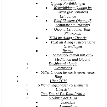
Qigong-Fortbildungen
Weiterbildung Qigong im
Sitzen (für Senioren)
Lehrgänge
Fünf-Element-Qigong (5
Seminare / in Präsenz)
Qigong-Lehrgang: Taiji-
Fitnessstab
TCM im Alltag / Theorie
TCM im Alltag / Theoretische
Grundlagen
Retreat
Schweige-Retreat mit Zen-
Meditation und Qigong
Dashboard / Login
Downloads
Stilles Qigong für die Nierenenergie
Blog
Über TCM
5 Wandlungsphasen / 5 Elemente
Übersicht
Tao (Dao) / Yin-Yang-Prinzip
5 Säulen der TCM
Übersicht
Akupunktur