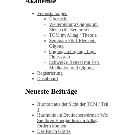
Akademie
Veranstaltungen
Übersicht
Weiterbildung Qigong im
Sitzen (für Senioren)
TCM im Alltag / Theorie
Seminare Fünf-Element-
Qigong
Qigong-Lehrgang: Taiji-
Fitnessstab
Schweige-Retreat mit Zen-
Meditation und Qigong
Registrierung
Dashboard
Neueste Beiträge
Burnout aus der Sicht der TCM / Teil
1
Harmonie im Dreifacherwärmer: Wie
Sie Ihren Energiefluss im Alltag
fördern können
Das Reich Gottes