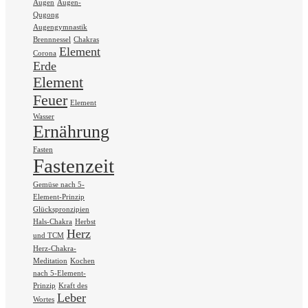
Augen
Augen-
Qugong
Augengymnastik
Brennnessel
Chakras
Element
Corona
Erde
Element
Feuer
Element
Wasser
Ernährung
Fasten
Fastenzeit
Gemüse nach 5-
Element-Prinzip
Glückspronzipien
Hals-Chakra
Herbst
Herz
und TCM
Herz-Chakra-
Meditation
Kochen
nach 5-Element-
Prinzip
Kraft des
Leber
Wortes