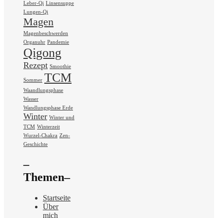
Leber-Qi
Linsensuppe
Lungen-Qi
Magen
Magenbeschwerden
Organuhr
Pandemie
Qigong
Rezept
Smoothie
TCM
Sommer
Waandlungsphase
Wasser
Wandlungsphase Erde
Winter
Winter und
TCM
Winterzeit
Wurzel-Chakra
Zen-
Geschichte
–
Themen–
Startseite
Über
mich