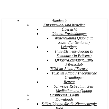
Akademie
Kursauawahl und bestellen
Übersicht
Qigong-Fortbildungen
Weiterbildung Qigong im
Sitzen (für Senioren)
Lehrgänge
Fünf-Element-Qigong (5
Seminare / in Präsenz)
Qigong-Lehrgang: Taiji-
Fitnessstab
TCM im Alltag / Theorie
TCM im Alltag / Theoretische
Grundlagen
Retreat
Schweige-Retreat mit Zen-
Meditation und Qigong
Dashboard / Login
Downloads
Stilles Qigong für die Nierenenergie
Blog