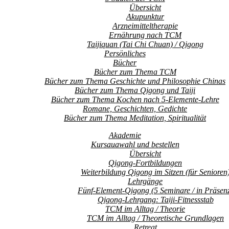
Übersicht
Akupunktur
Arzneimitteltherapie
Ernährung nach TCM
Taijiquan (Tai Chi Chuan) / Qigong
Persönliches
Bücher
Bücher zum Thema TCM
Bücher zum Thema Geschichte und Philosophie Chinas
Bücher zum Thema Qigong und Taiji
Bücher zum Thema Kochen nach 5-Elemente-Lehre
Romane, Geschichten, Gedichte
Bücher zum Thema Meditation, Spiritualität
Akademie
Kursauawahl und bestellen
Übersicht
Qigong-Fortbildungen
Weiterbildung Qigong im Sitzen (für Senioren
Lehrgänge
Fünf-Element-Qigong (5 Seminare / in Präsen
Qigong-Lehrgang: Taiji-Fitnessstab
TCM im Alltag / Theorie
TCM im Alltag / Theoretische Grundlagen
Retreat