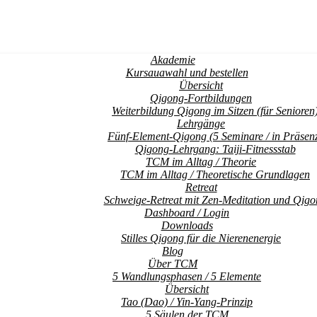
Akademie
Kursauawahl und bestellen
Übersicht
Qigong-Fortbildungen
Weiterbildung Qigong im Sitzen (für Senioren
Lehrgänge
Fünf-Element-Qigong (5 Seminare / in Präsen
Qigong-Lehrgang: Taiji-Fitnessstab
TCM im Alltag / Theorie
TCM im Alltag / Theoretische Grundlagen
Retreat
Schweige-Retreat mit Zen-Meditation und Qigo
Dashboard / Login
Downloads
Stilles Qigong für die Nierenenergie
Blog
Über TCM
5 Wandlungsphasen / 5 Elemente
Übersicht
Tao (Dao) / Yin-Yang-Prinzip
5 Säulen der TCM