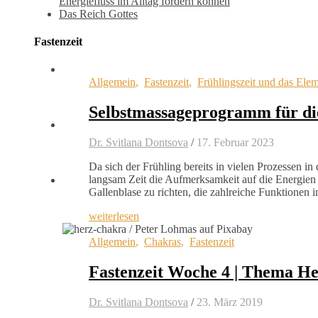
Energiefluss im Alltag fördern können
Das Reich Gottes
Fastenzeit
Allgemein
,
Fastenzeit
,
Frühlingszeit und das Ele
Selbstmassageprogramm für die
Dr. Svitlana Dontsova
/
17. Februar 2023
Da sich der Frühling bereits in vielen Prozessen in 
langsam Zeit die Aufmerksamkeit auf die Energien
Gallenblase zu richten, die zahlreiche Funktione
weiterlesen
Allgemein
,
Chakras
,
Fastenzeit
Fastenzeit Woche 4 | Thema H
Dr. Svitlana Dontsova
/
23. März 2019