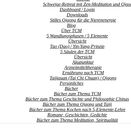
Schweige-Retreat mit Zen-Meditation und Qigo
Dashboard / Login
Downloads
Stilles Qigong für die Nierenenergie
Blog
Über TCM
5 Wandlungsphasen / 5 Elemente
Übersicht
Tao (Dao) / Yin-Yang-Prinzip
5 Säulen der TCM
Übersicht
Akupunktur
Arzneimitteltherapie
Ernährung nach TCM
Taijiquan (Tai Chi Chuan) / Qigong
Persönliches
Bücher
Bücher zum Thema TCM
Bücher zum Thema Geschichte und Philosophie Chinas
Bücher zum Thema Qigong und Taiji
Bücher zum Thema Kochen nach 5-Elemente-Lehre
Romane, Geschichten, Gedichte
Bücher zum Thema Meditation, Spiritualität