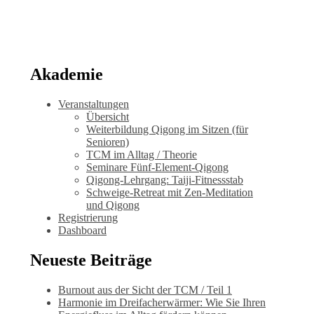
Akademie
Veranstaltungen
Übersicht
Weiterbildung Qigong im Sitzen (für
Senioren)
TCM im Alltag / Theorie
Seminare Fünf-Element-Qigong
Qigong-Lehrgang: Taiji-Fitnessstab
Schweige-Retreat mit Zen-Meditation
und Qigong
Registrierung
Dashboard
Neueste Beiträge
Burnout aus der Sicht der TCM / Teil 1
Harmonie im Dreifacherwärmer: Wie Sie Ihren