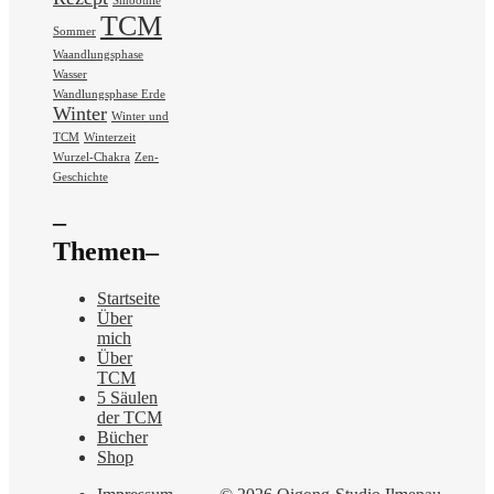
Smoothie
TCM
Sommer
Waandlungsphase
Wasser
Wandlungsphase Erde
Winter
Winter und
TCM
Winterzeit
Wurzel-Chakra
Zen-
Geschichte
–
Themen–
Startseite
Über
mich
Über
TCM
5 Säulen
der TCM
Bücher
Shop