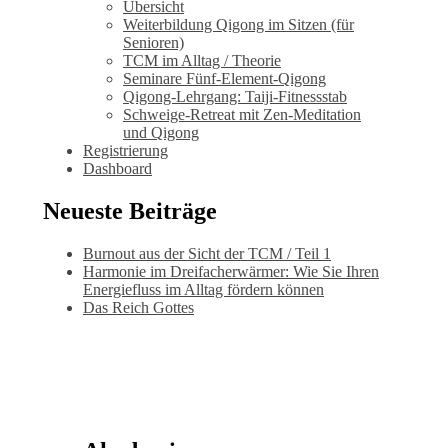
Übersicht
Weiterbildung Qigong im Sitzen (für
Senioren)
TCM im Alltag / Theorie
Seminare Fünf-Element-Qigong
Qigong-Lehrgang: Taiji-Fitnessstab
Schweige-Retreat mit Zen-Meditation
und Qigong
Registrierung
Dashboard
Neueste Beiträge
Burnout aus der Sicht der TCM / Teil 1
Harmonie im Dreifacherwärmer: Wie Sie Ihren
Energiefluss im Alltag fördern können
Das Reich Gottes