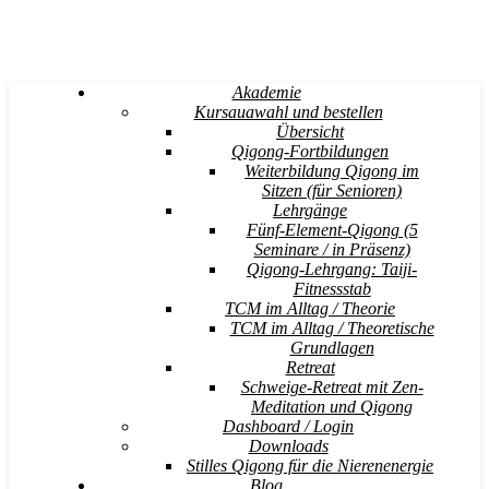
Akademie
Kursauawahl und bestellen
Übersicht
Qigong-Fortbildungen
Weiterbildung Qigong im
Sitzen (für Senioren)
Lehrgänge
Fünf-Element-Qigong (5
Seminare / in Präsenz)
Qigong-Lehrgang: Taiji-
Fitnessstab
TCM im Alltag / Theorie
TCM im Alltag / Theoretische
Grundlagen
Retreat
Schweige-Retreat mit Zen-
Meditation und Qigong
Dashboard / Login
Downloads
Stilles Qigong für die Nierenenergie
Blog