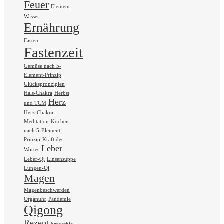
Feuer
Element
Wasser
Ernährung
Fasten
Fastenzeit
Gemüse nach 5-
Element-Prinzip
Glückspronzipien
Hals-Chakra
Herbst
Herz
und TCM
Herz-Chakra-
Meditation
Kochen
nach 5-Element-
Prinzip
Kraft des
Leber
Wortes
Leber-Qi
Linsensuppe
Lungen-Qi
Magen
Magenbeschwerden
Organuhr
Pandemie
Qigong
Rezept