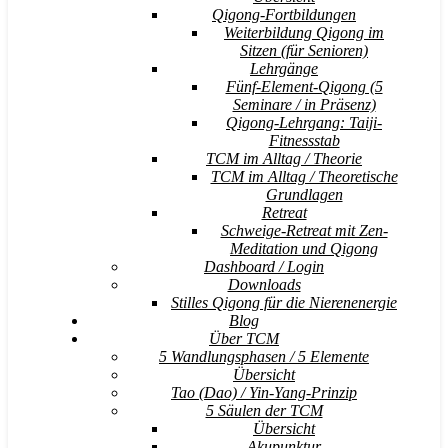
Qigong-Fortbildungen
Weiterbildung Qigong im
Sitzen (für Senioren)
Lehrgänge
Fünf-Element-Qigong (5
Seminare / in Präsenz)
Qigong-Lehrgang: Taiji-
Fitnessstab
TCM im Alltag / Theorie
TCM im Alltag / Theoretische
Grundlagen
Retreat
Schweige-Retreat mit Zen-
Meditation und Qigong
Dashboard / Login
Downloads
Stilles Qigong für die Nierenenergie
Blog
Über TCM
5 Wandlungsphasen / 5 Elemente
Übersicht
Tao (Dao) / Yin-Yang-Prinzip
5 Säulen der TCM
Übersicht
Akupunktur