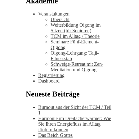
Akademie
Veranstaltungen
Übersicht
Weiterbildung Qigong im
Sitzen (für Senioren)
TCM im Alltag / Theorie
Seminare Fünf-Element-
Qigong
Qigong-Lehrgang: Taiji-
Fitnessstab
Schweige-Retreat mit Zen-
Meditation und Qigong
Registrierung
Dashboard
Neueste Beiträge
Burnout aus der Sicht der TCM / Teil
1
Harmonie im Dreifacherwärmer: Wie
Sie Ihren Energiefluss im Alltag
fördern können
Das Reich Gottes