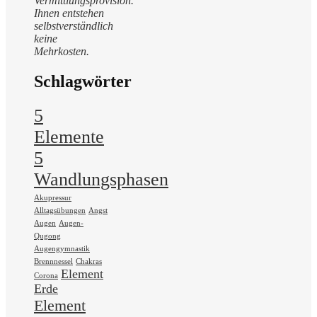
Vermittlungsprovision.
Ihnen entstehen
selbstverständlich
keine
Mehrkosten.
Schlagwörter
5
Elemente
5
Wandlungsphasen
Akupressur
Alltagsübungen
Angst
Augen
Augen-
Qugong
Augengymnastik
Brennnessel
Chakras
Element
Corona
Erde
Element