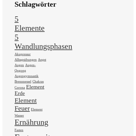
Schlagwörter
5
Elemente
5
Wandlungsphasen
Akupressur
Alltagsübungen
Angst
Augen
Augen-
Qugong
Augengymnastik
Brennnessel
Chakras
Element
Corona
Erde
Element
Feuer
Element
Wasser
Ernährung
Fasten