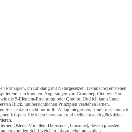
chen Prinzipien, im Einklang mit Naturgesetzen. Demnächst entstehen
inspirierend sein könnten. Angefangen von Grundbegriffen wie Yin-
wie die 5-Element-Ernährung oder Qigong. Und ich kann Ihnen
rsten Blick, unübersichtlichen Prinzipien verstehen lernen.
n Sie sie dann nicht nur in Ihr Alltag integrieren, sondern sie einfach
nen Körpers. Sie leben bewusster und vielleicht auch glücklicher.
lieren.
es fernen Ostens. Vor allem Daoismus (Taoismus), dessen grössten
efangen von den Schriftzeichen, bis zu geheimnisvollen