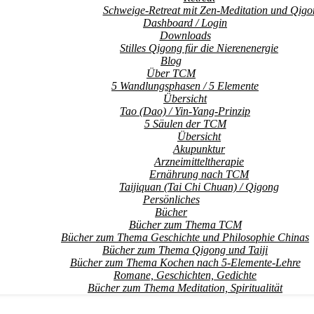
Schweige-Retreat mit Zen-Meditation und Qigo
Dashboard / Login
Downloads
Stilles Qigong für die Nierenenergie
Blog
Über TCM
5 Wandlungsphasen / 5 Elemente
Übersicht
Tao (Dao) / Yin-Yang-Prinzip
5 Säulen der TCM
Übersicht
Akupunktur
Arzneimitteltherapie
Ernährung nach TCM
Taijiquan (Tai Chi Chuan) / Qigong
Persönliches
Bücher
Bücher zum Thema TCM
Bücher zum Thema Geschichte und Philosophie Chinas
Bücher zum Thema Qigong und Taiji
Bücher zum Thema Kochen nach 5-Elemente-Lehre
Romane, Geschichten, Gedichte
Bücher zum Thema Meditation, Spiritualität