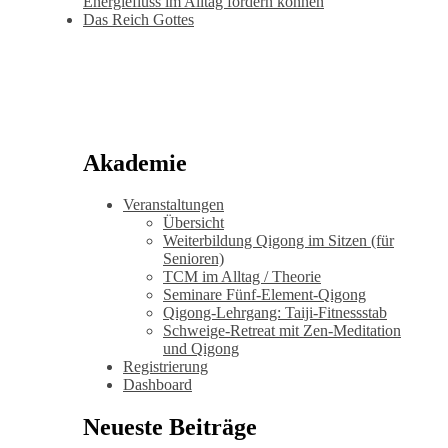
Energiefluss im Alltag fördern können
Das Reich Gottes
Akademie
Veranstaltungen
Übersicht
Weiterbildung Qigong im Sitzen (für
Senioren)
TCM im Alltag / Theorie
Seminare Fünf-Element-Qigong
Qigong-Lehrgang: Taiji-Fitnessstab
Schweige-Retreat mit Zen-Meditation
und Qigong
Registrierung
Dashboard
Neueste Beiträge