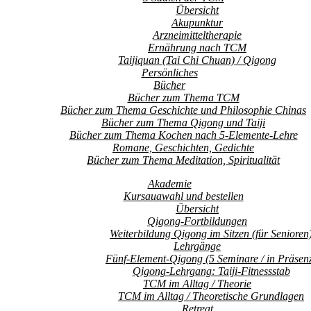
Übersicht
Akupunktur
Arzneimitteltherapie
Ernährung nach TCM
Taijiquan (Tai Chi Chuan) / Qigong
Persönliches
Bücher
Bücher zum Thema TCM
Bücher zum Thema Geschichte und Philosophie Chinas
Bücher zum Thema Qigong und Taiji
Bücher zum Thema Kochen nach 5-Elemente-Lehre
Romane, Geschichten, Gedichte
Bücher zum Thema Meditation, Spiritualität
Akademie
Kursauawahl und bestellen
Übersicht
Qigong-Fortbildungen
Weiterbildung Qigong im Sitzen (für Senioren
Lehrgänge
Fünf-Element-Qigong (5 Seminare / in Präsen
Qigong-Lehrgang: Taiji-Fitnessstab
TCM im Alltag / Theorie
TCM im Alltag / Theoretische Grundlagen
Retreat