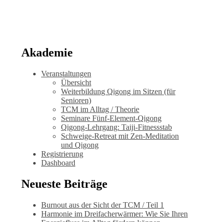
Akademie
Veranstaltungen
Übersicht
Weiterbildung Qigong im Sitzen (für
Senioren)
TCM im Alltag / Theorie
Seminare Fünf-Element-Qigong
Qigong-Lehrgang: Taiji-Fitnessstab
Schweige-Retreat mit Zen-Meditation
und Qigong
Registrierung
Dashboard
Neueste Beiträge
Burnout aus der Sicht der TCM / Teil 1
Harmonie im Dreifacherwärmer: Wie Sie Ihren