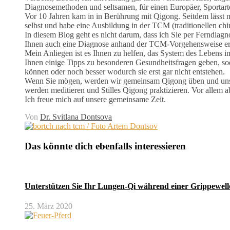
Diagnosemethoden und seltsamen, für einen Europäer, Sportarte
Vor 10 Jahren kam in in Berührung mit Qigong. Seitdem lässt m
selbst und habe eine Ausbildung in der TCM (traditionellen chi
In diesem Blog geht es nicht darum, dass ich Sie per Ferndia
Ihnen auch eine Diagnose anhand der TCM-Vorgehensweise erst
Mein Anliegen ist es Ihnen zu helfen, das System des Lebens i
Ihnen einige Tipps zu besonderen Gesundheitsfragen geben, s
können oder noch besser wodurch sie erst gar nicht entstehen.
Wenn Sie mögen, werden wir gemeinsam Qigong üben und unse
werden meditieren und Stilles Qigong praktizieren. Vor allem ab
Ich freue mich auf unsere gemeinsame Zeit.
Von
Dr. Svitlana Dontsova
Das könnte dich ebenfalls interessieren
Unterstützen Sie Ihr Lungen-Qi während einer Grippewell
25. März 2020