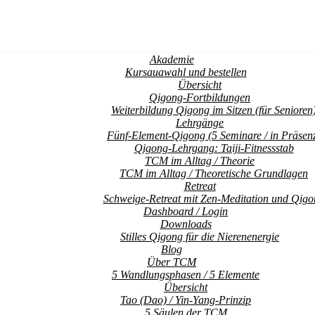
Akademie
Kursauawahl und bestellen
Übersicht
Qigong-Fortbildungen
Weiterbildung Qigong im Sitzen (für Senioren
Lehrgänge
Fünf-Element-Qigong (5 Seminare / in Präsen
Qigong-Lehrgang: Taiji-Fitnessstab
TCM im Alltag / Theorie
TCM im Alltag / Theoretische Grundlagen
Retreat
Schweige-Retreat mit Zen-Meditation und Qigo
Dashboard / Login
Downloads
Stilles Qigong für die Nierenenergie
Blog
Über TCM
5 Wandlungsphasen / 5 Elemente
Übersicht
Tao (Dao) / Yin-Yang-Prinzip
5 Säulen der TCM