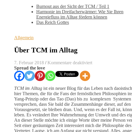
Burnout aus der Sicht der TCM / Teil 1
Harmonie im Dreifacherwärmer: Wie Sie Ihren
Energiefluss im Alltag fördern können
Das Reich Gottes
Allgemein
Über TCM im Alltag
für
7. Februar 2018
/
Kommentare deaktiviert
Über TCM
Spread the love
im
Alltag
TCM im Alltag
ist ein neuer Blog für das Leben nach daoistis
hier Themen, die für die Fans der fernöstlichen Philosophien 
Yang-Prinzip oder das Tao (Dao) bis zu komplexen Systemen 
versprechen, dass Sie bald die Zusammenhänge dieser, auf den e
Vorausgesetzt, sie bleiben dran. Und, wenn es der Fall ist, könne
leben. Es verändert Ihre Wahrnehmung der Umwelt und des eige
An dieser Stelle möchte ich einige Worte über meine Person ver
Seit einer geräumigen Zeit interessiert mich die Philosophie d
Vertreter, Laotse, ich am Anfang gar nicht verstand. Alles, ang